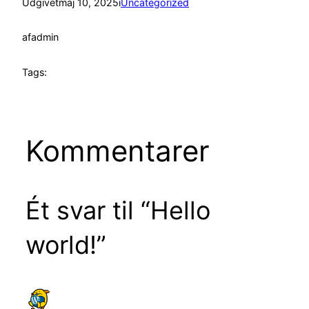
Udgivet
maj 10, 2025
i
Uncategorized
af
admin
Tags:
Kommentarer
Ét svar til “Hello
world!”